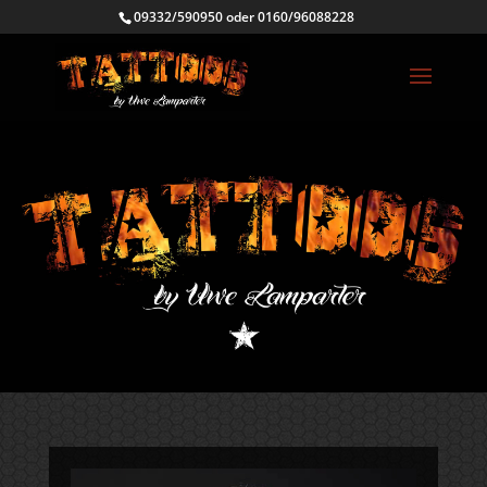
09332/590950 oder 0160/96088228